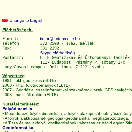
Change to English
Elérhetőségek:
E-mail:		
timar@ludens.elte.hu
Telefon:	372 2500 / 1762. mellék

Fax:		381 2192

Skype elérhetőség
Postacím:	ELTE Geofizikai és Űrtudományi Tanszék

		1117 Budapest, Pázmány P. sétány 1/c

Végzettség
1991 - okl. geofizikus (ELTE)
2003 - PhD, földtudományok (ELTE)
2007 - Geodéziai és térinformatikai szakmérnöki szak, GPS navigáci
2008 - habilitált doktor (ELTE)
Kutatási területek:
Folyódinamika
• Meanderező folyók dinamikája, a folyók alaktípusát befolyásoló tén
• A folyók alaktípusának geológiai-geodinamikai meghatározottsága.
• A Tisza és mellékfolyói viselkedésének változása az Alföld egyenlőt
Geoinformatika